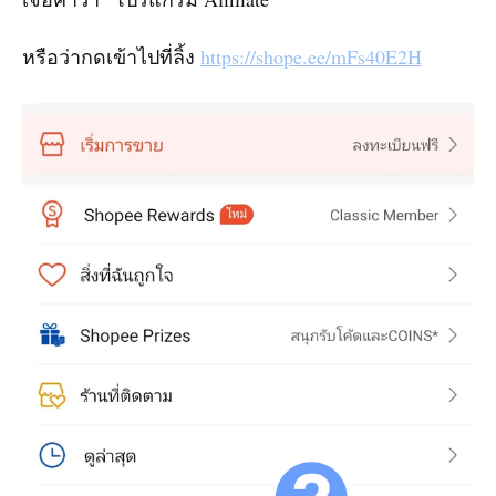
หรือว่ากดเข้าไปที่ลิ้ง
https://shope.ee/mFs40E2H