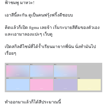
ฟ้าชมพู มาหวะ!
เอาสีนี้ละกัน ดูเป็นคนฟรุ้งฟริ้งดีชอบบ
คิดแล้วก็เปิด figma เลยจ้า เริ่มระบายสีตีมของตัวเอง
และเอามาลองแปะๆ เว็บดู
เปิดสกิลดีไซน์ที่ได้ร้ำเรียนมาจากพี่นัน นั่งทำมันไป
เรื่อยๆ
ทำออกมาแล้วก็ได้สีประมาณนี้