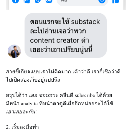
สายขี้เกียจแบบเราไม่คิดมาก เค้าว่าดี เราก็เชื่อว่าดี
ไปเปิดส่องเว็บอยู่แปปนึง
สรุปได้ว่า
เออ ชอบหวะ
คลีนดี subscribe ได้ด้วย
มีหน้า analytic ที่หน้าตาดูดีเผื่ออีกหน่อยจะได้ใช้
เอาเลยละกัน
!
2. เริ่มลงมือทำ