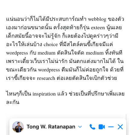
แน่นอนว่าก็ไม่ได้มีประสบการ์ณทำ webblog ของตัว
เองมาก่อนขนาดนั้น ครั้งสุดท้ายก็รุ่น exteen นู้นเลย
เด็กสมัยนี้อาจจะไม่รู้จัก ก็เลยต้องไปดูคร่าวๆว่ามี
อะไรให้เล่นบ้าง choice ที่มีสไตล์คนขี้เกียจมีแค่
wordpress กับ medium ตัดสินใจตัด medium ทิ้งทันที
เพราะเดี๋ยวเว็บเราไม่น่ารัก มันตกแต่งมากไม่ได้ ใน
ขณะเดียวกัน wordpress ตีมมันก็ไม่ค่อยถูกใจ ด้วยที่
เราขี้เกียจจะ research ต่อเลยตัดสินใจเบิกตัวช่วย
ไหนๆก็เป็น inspiration แล้ว ช่วยเป็นที่ปรึกษาเพิ่มเลย
ละกัน