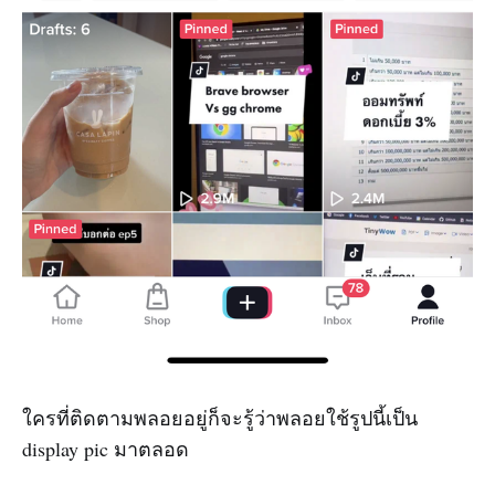
ใครที่ติดตามพลอยอยู่ก็จะรู้ว่าพลอยใช้รูปนี้เป็น
display pic มาตลอด