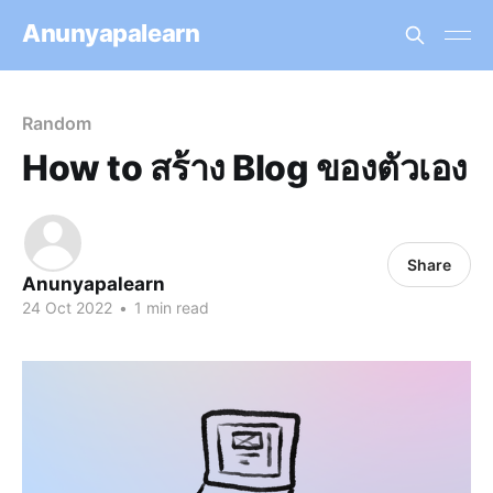
Anunyapalearn
Random
How to สร้าง Blog ของตัวเอง
Share
Anunyapalearn
24 Oct 2022
•
1 min read