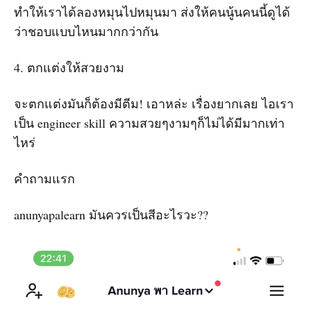
ทำให้เราได้ลองหมุนไปหมุนมา ส่งให้คนนู้นคนนี้ดูได้
ว่าชอบแบบไหนมากกว่ากัน
4. ตกแต่งให้สวยงาม
จะตกแต่งมันก็ต้องมีตีม! เอาหล่ะ เรื่องยากเลย ไอเรา
เป็น engineer skill ความสวยๆงามๆก็ไม่ได้มีมากเท่า
ไหร่
คำถามแรก
anunyapalearn มันควรเป็นสีอะไรวะ??